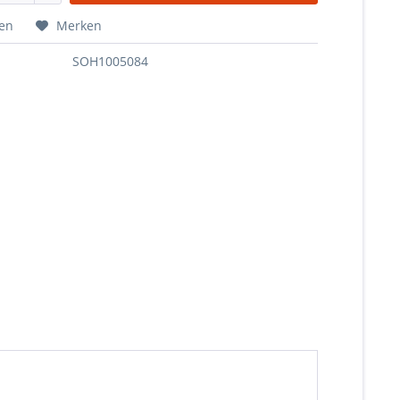
hen
Merken
SOH1005084