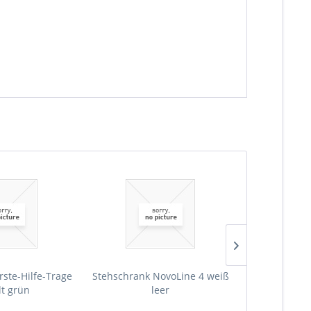
rste-Hilfe-Trage
Stehschrank NovoLine 4 weiß
Stehschrank 
lt grün
leer
Erste-