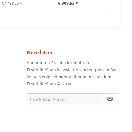
*
€ 309,53 *
€ 6
€ 1.183,25 *
Newsletter
Abonnieren Sie den kostenlosen
ErsteHilfeShop Newsletter und verpassen Sie
keine Neuigkeit oder Aktion mehr aus dem
ErsteHilfeShop Austria.