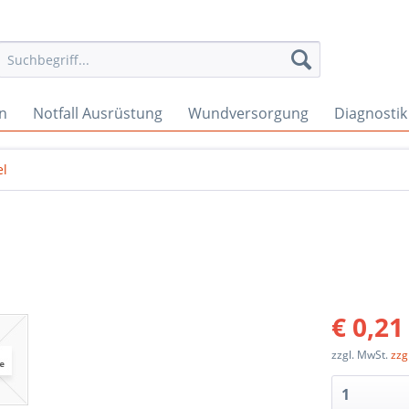
en
Notfall Ausrüstung
Wundversorgung
Diagnostik
el
€ 0,21
zzgl. MwSt.
zzg