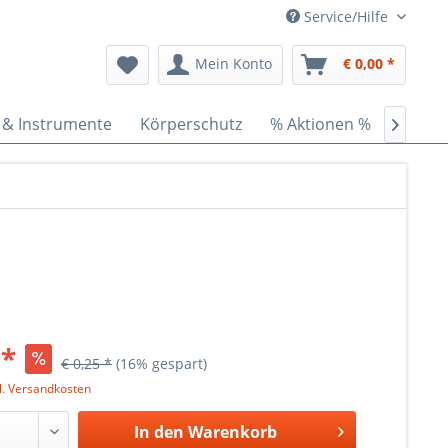
Service/Hilfe
Mein Konto
€ 0,00 *
 & Instrumente
Körperschutz
% Aktionen %
Ceder

 *
€ 0,25 *
(16% gespart)
l. Versandkosten
In den
Warenkorb