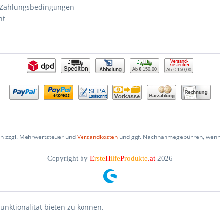
 Zahlungsbedingungen
ht
Ab € 150,00
Ab € 150,00
ich zzgl. Mehrwertsteuer und
Versandkosten
und ggf. Nachnahmegebühren, wenn 
Copyright by
E
rste
H
ilfe
P
rodukte
.at
2026
unktionalität bieten zu können.