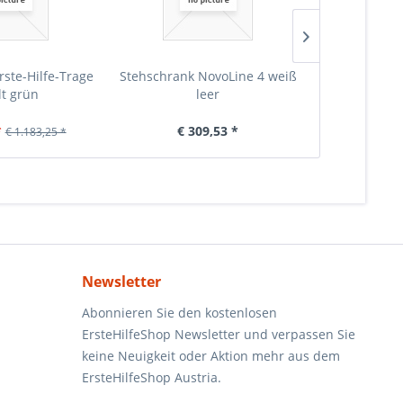
rste-Hilfe-Trage
Stehschrank NovoLine 4 weiß
Stehschrank 
lt grün
leer
Erste-
*
€ 309,53 *
€ 6
€ 1.183,25 *
Newsletter
Abonnieren Sie den kostenlosen
ErsteHilfeShop Newsletter und verpassen Sie
keine Neuigkeit oder Aktion mehr aus dem
ErsteHilfeShop Austria.