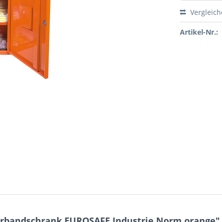
Vergleic
Artikel-Nr.:
rbandschrank EUROSAFE Industrie Norm orange"