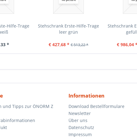
te-Hilfe-Trage
Stehschrank Erste-Hilfe-Trage
Stehschrank E
weiß
leer grün
gefül
,33 *
€ 427,68 *
€ 986,04 
€ 513,22 *
ce
Informationen
n und Tipps zur ÖNORM Z
Download Bestellformulare
Newsletter
orabinformationen
Über uns
dukt
Datenschutz
Impressum