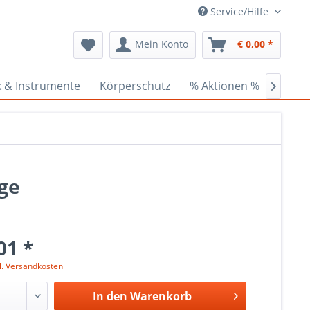
Service/Hilfe
Mein Konto
€ 0,00 *
k & Instrumente
Körperschutz
% Aktionen %
Ceder

ge
01 *
l. Versandkosten
In den
Warenkorb