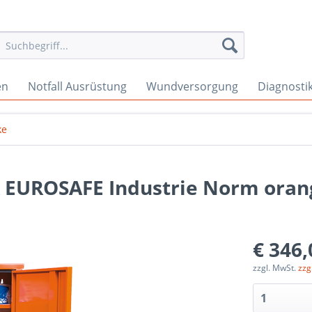
en
Notfall Ausrüstung
Wundversorgung
Diagnosti
ke
 EUROSAFE Industrie Norm oran
€ 346,
zzgl. MwSt.
zzg