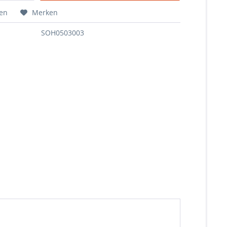
hen
Merken
SOH0503003