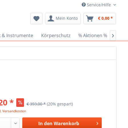
Service/Hilfe
Mein Konto
€ 0,00 *
k & Instrumente
Körperschutz
% Aktionen %
Ceder

20 *
€ 359,00 *
(20% gespart)
l. Versandkosten
In den
Warenkorb