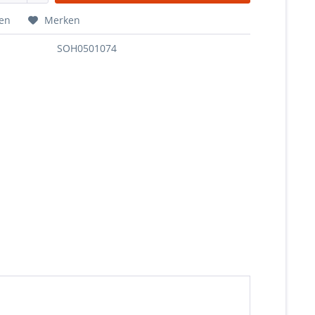
hen
Merken
SOH0501074