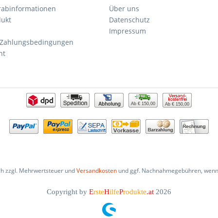
orabinformationen
Über uns
dukt
Datenschutz
Impressum
 Zahlungsbedingungen
ht
Ab € 150,00
Ab € 150,00
ich zzgl. Mehrwertsteuer und
Versandkosten
und ggf. Nachnahmegebühren, wenn 
Copyright by
E
rste
H
ilfe
P
rodukte
.at
2026