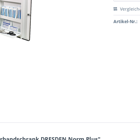
Vergleic
Artikel-Nr.:
erbandschrank DRESDEN Norm Plus"