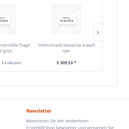
rste-Hilfe-Trage
Stehschrank NovoLine 4 weiß
Stehschrank 
lt grün
leer
Erste-
*
€ 309,53 *
€ 6
€ 1.183,25 *
Newsletter
Abonnieren Sie den kostenlosen
ErsteHilfeShop Newsletter und verpassen Sie