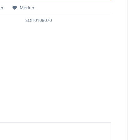
hen
Merken
SOH0108070