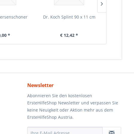
ersenschoner
Dr. Koch Splint 90 x 11 cm
Warnweste ra
E
0,00 *
€ 12,42 *
€ 
Newsletter
Abonnieren Sie den kostenlosen
ErsteHilfeShop Newsletter und verpassen Sie
keine Neuigkeit oder Aktion mehr aus dem
ErsteHilfeShop Austria.