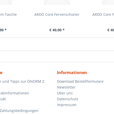
um-Tasche
ARDO Core Fersenschoner
ARDO Core F
90 *
€ 40,00 *
€ 4
ce
Informationen
n und Tipps zur ÖNORM Z
Download Bestellformulare
Newsletter
orabinformationen
Über uns
dukt
Datenschutz
Impressum
 Zahlungsbedingungen