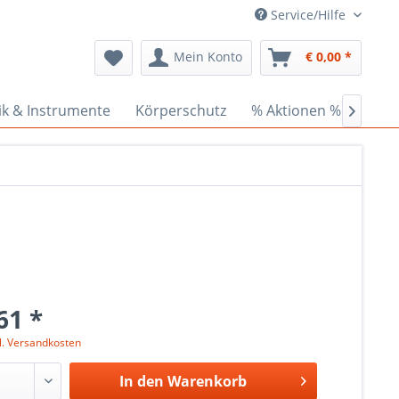
Service/Hilfe
Mein Konto
€ 0,00 *
ik & Instrumente
Körperschutz
% Aktionen %
Cede

61 *
l. Versandkosten
In den
Warenkorb