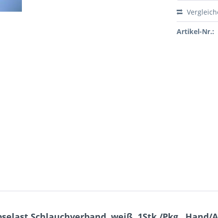
Vergleic
Artikel-Nr.:
selast Schlauchverband, weiß, 1Stk./Pkg., Hand/