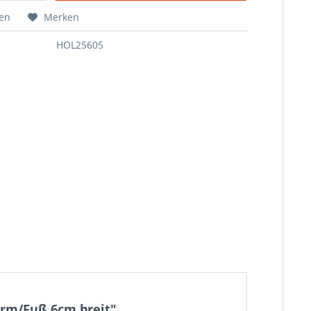
hen
Merken
HOL25605
Arm/Fuß 6cm breit"