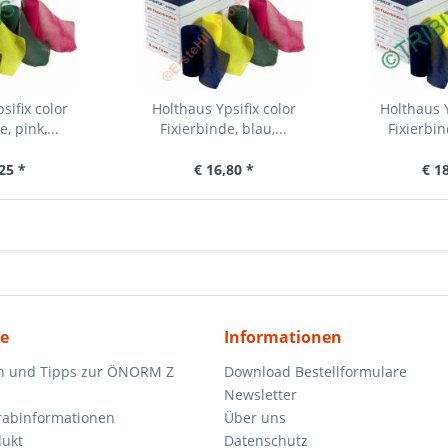
sifix color
Holthaus Ypsifix color
Holthaus Y
, pink,...
Fixierbinde, blau,...
Fixierbin
25 *
€ 16,80 *
€ 1
ce
Informationen
n und Tipps zur ÖNORM Z
Download Bestellformulare
Newsletter
orabinformationen
Über uns
dukt
Datenschutz