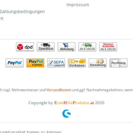
Impressum
 Zahlungsbedingungen
ht
Ab € 150,00
Ab € 150,00
ich zzgl. Mehrwertsteuer und
Versandkosten
und ggf. Nachnahmegebühren, wenn 
Copyright by
E
rste
H
ilfe
P
rodukte
.at
2026
unktionalität bieten zu können.