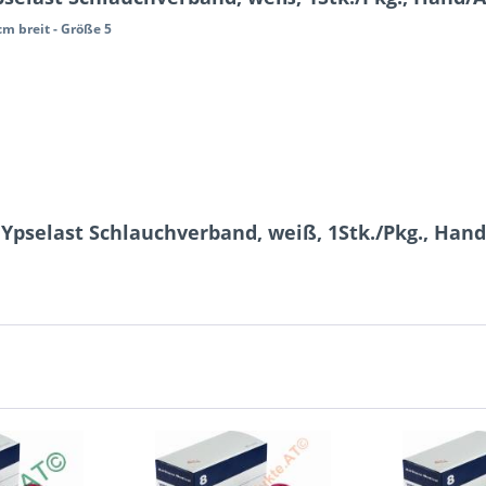
m breit - Größe 5
Ypselast Schlauchverband, weiß, 1Stk./Pkg., Han