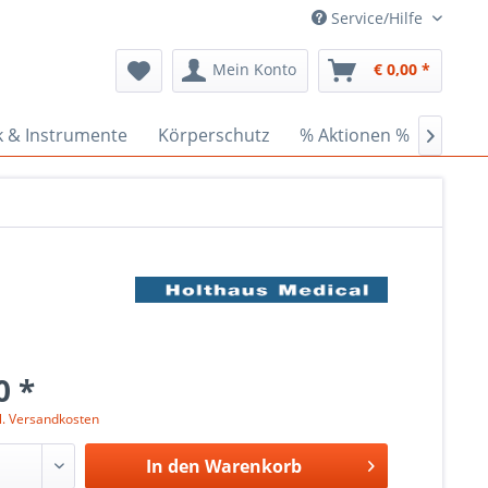
Service/Hilfe
Mein Konto
€ 0,00 *
k & Instrumente
Körperschutz
% Aktionen %
Ceder

0 *
l. Versandkosten
In den
Warenkorb