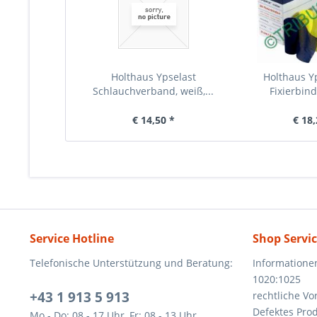
Holthaus Ypselast
Holthaus Yp
Schlauchverband, weiß,...
Fixierbinde
€ 14,50 *
€ 18,
Service Hotline
Shop Servi
Telefonische Unterstützung und Beratung:
Informatione
1020:1025
+43 1 913 5 913
rechtliche V
Defektes Pro
Mo - Do: 08 - 17 Uhr, Fr: 08 - 13 Uhr