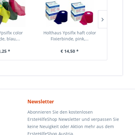
psifix color
Holthaus Ypsifix haft color
Holthaus Mu
de, blau,...
Fixierbinde, pink,...
Stück, 6
8,25 *
€ 14,50 *
€ 
Newsletter
Abonnieren Sie den kostenlosen
ErsteHilfeShop Newsletter und verpassen Sie
keine Neuigkeit oder Aktion mehr aus dem
ErsteHilfeShop Austria.