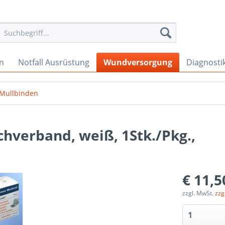
en
Notfall Ausrüstung
Wundversorgung
Diagnosti
& Mullbinden
chverband, weiß, 1Stk./Pkg.,
€ 11,5
zzgl. MwSt.
zzg