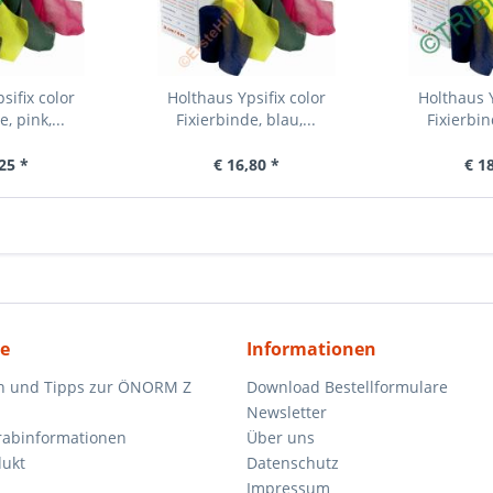
sifix color
Holthaus Ypsifix color
Holthaus Y
, pink,...
Fixierbinde, blau,...
Fixierbin
25 *
€ 16,80 *
€ 1
ce
Informationen
n und Tipps zur ÖNORM Z
Download Bestellformulare
Newsletter
orabinformationen
Über uns
dukt
Datenschutz
Impressum