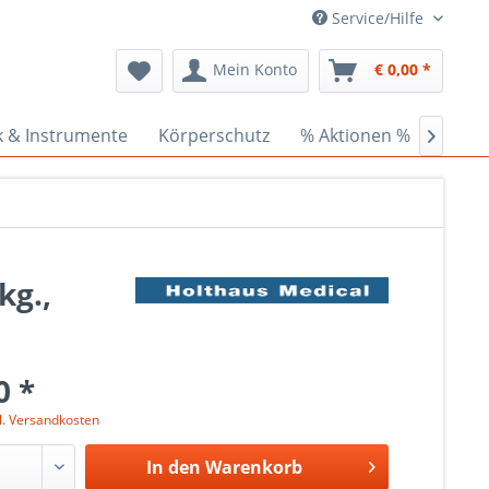
Service/Hilfe
Mein Konto
€ 0,00 *
k & Instrumente
Körperschutz
% Aktionen %
Ceder

kg.,
0 *
l. Versandkosten
In den
Warenkorb