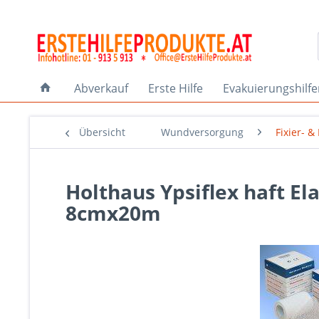
Abverkauf
Erste Hilfe
Evakuierungshilf
Übersicht
Wundversorgung
Fixier- 
Holthaus Ypsiflex haft El
8cmx20m