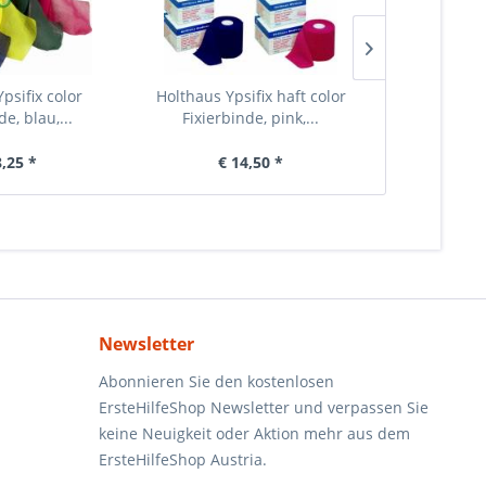
psifix color
Holthaus Ypsifix haft color
Holthaus Mu
de, blau,...
Fixierbinde, pink,...
Stück, 6
8,25 *
€ 14,50 *
€ 
Newsletter
Abonnieren Sie den kostenlosen
ErsteHilfeShop Newsletter und verpassen Sie
keine Neuigkeit oder Aktion mehr aus dem
ErsteHilfeShop Austria.