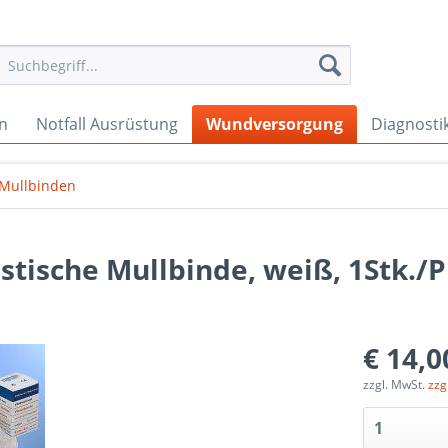
en
Notfall Ausrüstung
Wundversorgung
Diagnosti
& Mullbinden
astische Mullbinde, weiß, 1Stk./P
€ 14,0
zzgl. MwSt.
zzg