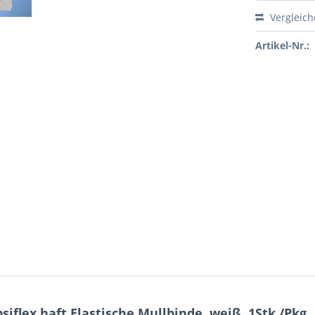
Vergleic
Artikel-Nr.:
iflex haft Elastische Mullbinde, weiß, 1Stk./Pkg