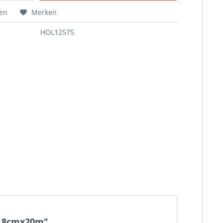
hen
Merken
HOL12575
., 8cmx20m"