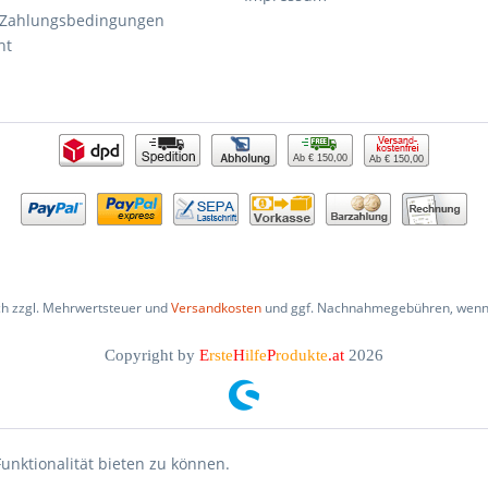
 Zahlungsbedingungen
ht
Ab € 150,00
Ab € 150,00
ich zzgl. Mehrwertsteuer und
Versandkosten
und ggf. Nachnahmegebühren, wenn 
Copyright by
E
rste
H
ilfe
P
rodukte
.at
2026
unktionalität bieten zu können.