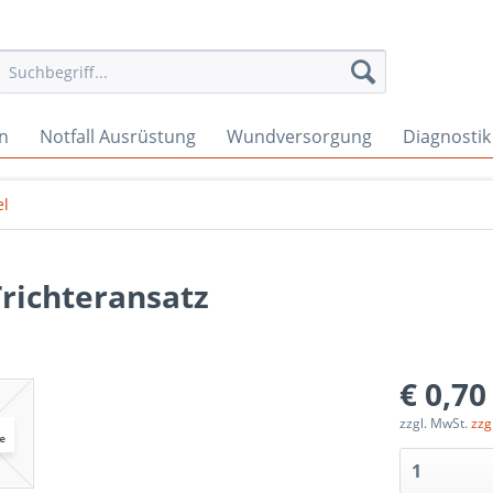
en
Notfall Ausrüstung
Wundversorgung
Diagnostik
el
Trichteransatz
€ 0,70
zzgl. MwSt.
zzg