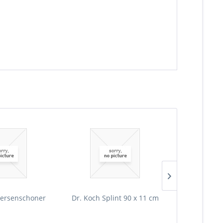
ersenschoner
Dr. Koch Splint 90 x 11 cm
Warnweste ra
E