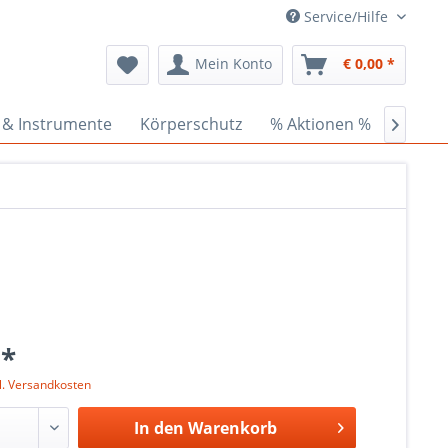
Service/Hilfe
Mein Konto
€ 0,00 *
 & Instrumente
Körperschutz
% Aktionen %
Ceder

 *
l. Versandkosten
In den
Warenkorb