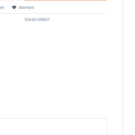
hen
Merken
SOH0109001