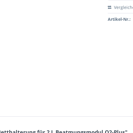
Vergleic
Artikel-Nr.:
etthalterung für 2 L Beatmungsmodul O2-Plus"