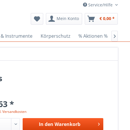
Service/Hilfe
Mein Konto
€ 0,00 *
 & Instrumente
Körperschutz
% Aktionen %
Ceder

s
63 *
l. Versandkosten
In den
Warenkorb