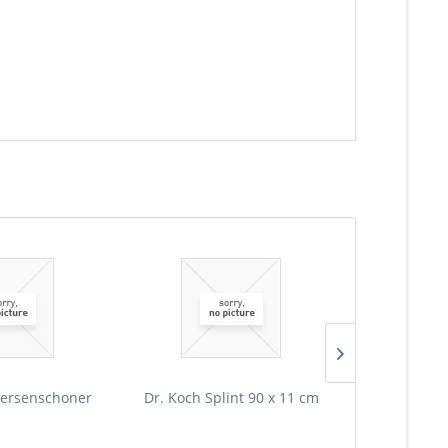
"
ersenschoner
Dr. Koch Splint 90 x 11 cm
Warnweste ra
E