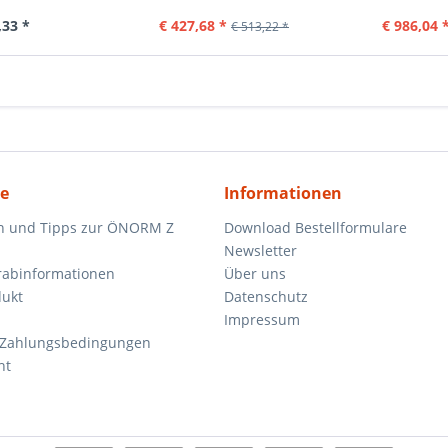
,33 *
€ 427,68 *
€ 986,04 
€ 513,22 *
ce
Informationen
n und Tipps zur ÖNORM Z
Download Bestellformulare
Newsletter
orabinformationen
Über uns
dukt
Datenschutz
Impressum
 Zahlungsbedingungen
ht