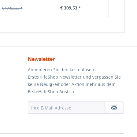
*
€ 309,53 *
€ 6
€ 1.183,25 *
Newsletter
Abonnieren Sie den kostenlosen
ErsteHilfeShop Newsletter und verpassen Sie
keine Neuigkeit oder Aktion mehr aus dem
ErsteHilfeShop Austria.