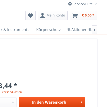
Service/Hilfe
Mein Konto
€ 0,00 *
ik & Instrumente
Körperschutz
% Aktionen %
Cede

3,44 *
l. Versandkosten
In den
Warenkorb