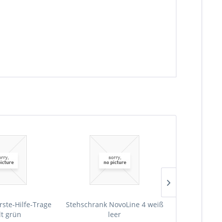
rste-Hilfe-Trage
Stehschrank NovoLine 4 weiß
Stehschrank 
lt grün
leer
Erste-