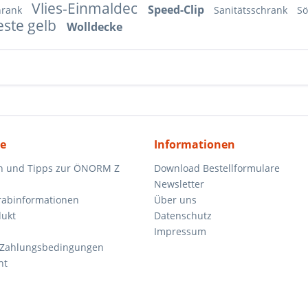
Vlies-Einmaldec
Speed-Clip
hrank
Sanitätsschrank
S
ste gelb
Wolldecke
ce
Informationen
n und Tipps zur ÖNORM Z
Download Bestellformulare
Newsletter
orabinformationen
Über uns
dukt
Datenschutz
Impressum
 Zahlungsbedingungen
ht