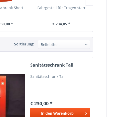
schrank Short
Fahrgestell für Tragen starr
Fahrgestel
kla
230,00 *
€ 734,05 *
€ 84
Sortierung:
Sanitätsschrank Tall
Sanitätsschrank Tall
€ 230,00 *
In den
Warenkorb