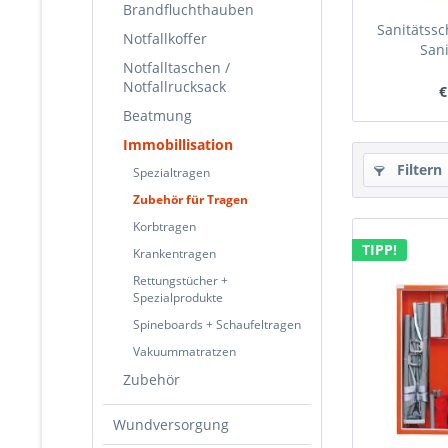
Brandfluchthauben
Sanitätssc
Notfallkoffer
Sani
Notfalltaschen /
Notfallrucksack
€
Beatmung
Immobillisation
Filtern
Spezialtragen
Zubehör für Tragen
Korbtragen
TIPP!
Krankentragen
Rettungstücher +
Spezialprodukte
Spineboards + Schaufeltragen
Vakuummatratzen
Zubehör
Wundversorgung