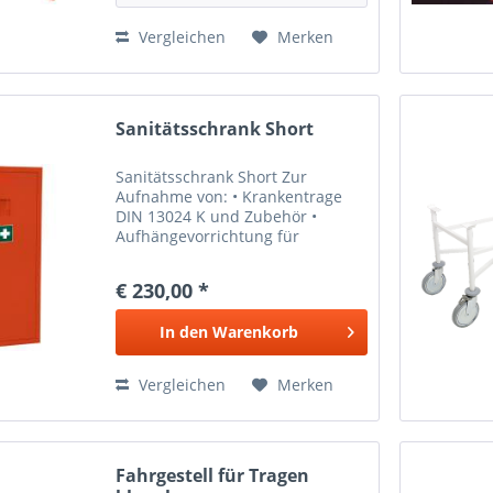
Vergleichen
Merken
Sanitätsschrank Short
Sanitätsschrank Short Zur
Aufnahme von: • Krankentrage
DIN 13024 K und Zubehör •
Aufhängevorrichtung für
Verbandkasten DIN 13164
Stahlblech, Sicherheitsschloß und
€ 230,00 *
Erste-Hilfe-Emblem auf der Tür.
Lieferbar in Orange, Grün und
In den
Warenkorb
Weiß. Maße:...
Vergleichen
Merken
Fahrgestell für Tragen