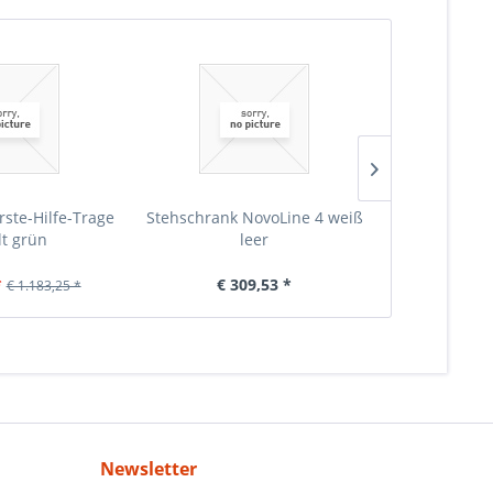
rste-Hilfe-Trage
Stehschrank NovoLine 4 weiß
Stehschrank 
lt grün
leer
Erste-
*
€ 309,53 *
€ 6
€ 1.183,25 *
Newsletter