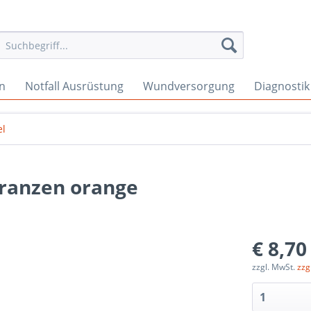
en
Notfall Ausrüstung
Wundversorgung
Diagnostik
el
lranzen orange
€ 8,70
zzgl. MwSt.
zzg