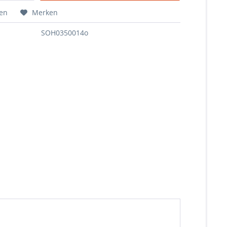
hen
Merken
SOH0350014o