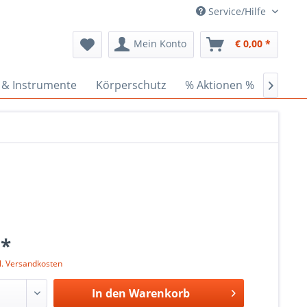
Service/Hilfe
Mein Konto
€ 0,00 *
 & Instrumente
Körperschutz
% Aktionen %
Ceder

 *
l. Versandkosten
In den
Warenkorb