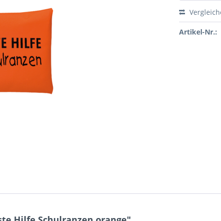
Vergleic
Artikel-Nr.:
te Hilfe Schulranzen orange"