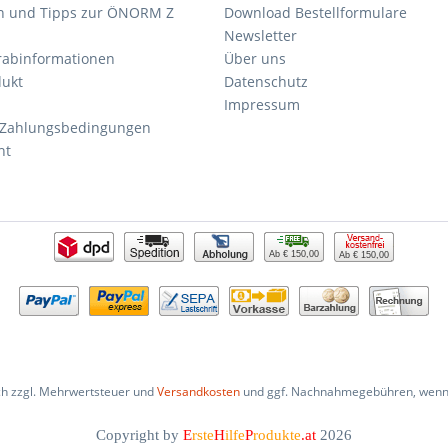
n und Tipps zur ÖNORM Z
Download Bestellformulare
Newsletter
orabinformationen
Über uns
dukt
Datenschutz
Impressum
 Zahlungsbedingungen
ht
Ab € 150,00
Ab € 150,00
ich zzgl. Mehrwertsteuer und
Versandkosten
und ggf. Nachnahmegebühren, wenn 
Copyright by
E
rste
H
ilfe
P
rodukte
.at
2026