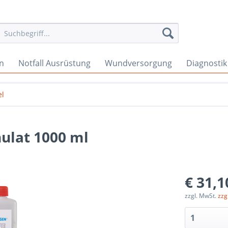
en
Notfall Ausrüstung
Wundversorgung
Diagnostik
el
lat 1000 ml
€ 31,1
zzgl. MwSt.
zzg