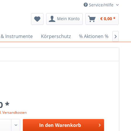
Service/Hilfe
Mein Konto
€ 0,00 *
 & Instrumente
Körperschutz
% Aktionen %
Ceder

0 *
l. Versandkosten
In den
Warenkorb