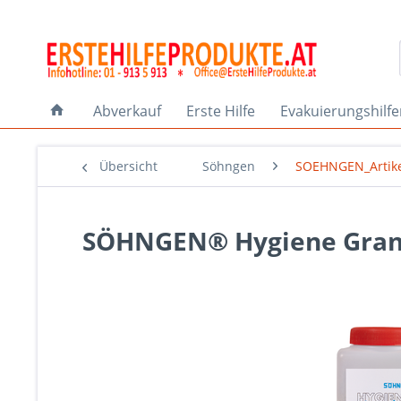
Abverkauf
Erste Hilfe
Evakuierungshilf
Übersicht
Söhngen
SOEHNGEN_Artik
SÖHNGEN® Hygiene Granu