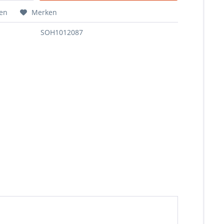
hen
Merken
SOH1012087