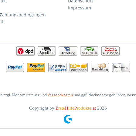
dukt
Datenschutz
Impressum
 Zahlungsbedingungen
ht
Ab € 150,00
Ab € 150,00
ich zzgl. Mehrwertsteuer und
Versandkosten
und ggf. Nachnahmegebühren, wenn 
Copyright by
E
rste
H
ilfe
P
rodukte
.at
2026