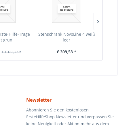
rste-Hilfe-Trage
Stehschrank NovoLine 4 weiß
Stehschrank 
lt grün
leer
Erste-
*
€ 309,53 *
€ 6
€ 1.183,25 *
Newsletter
Abonnieren Sie den kostenlosen
ErsteHilfeShop Newsletter und verpassen Sie
keine Neuigkeit oder Aktion mehr aus dem