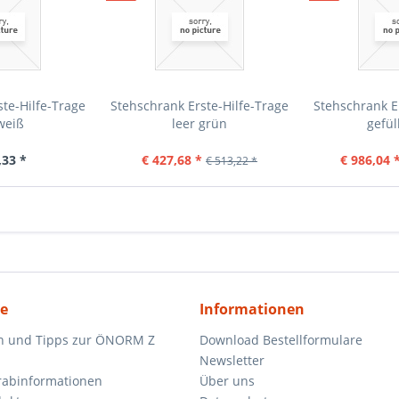
te-Hilfe-Trage
Stehschrank Erste-Hilfe-Trage
Stehschrank E
weiß
leer grün
gefül
,33 *
€ 427,68 *
€ 986,04 
€ 513,22 *
ce
Informationen
n und Tipps zur ÖNORM Z
Download Bestellformulare
Newsletter
orabinformationen
Über uns