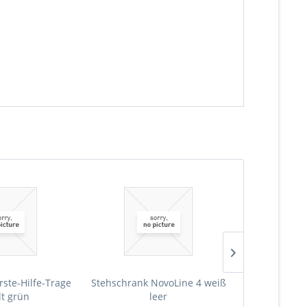
rste-Hilfe-Trage
Stehschrank NovoLine 4 weiß
Stehschrank 
lt grün
leer
Erste-