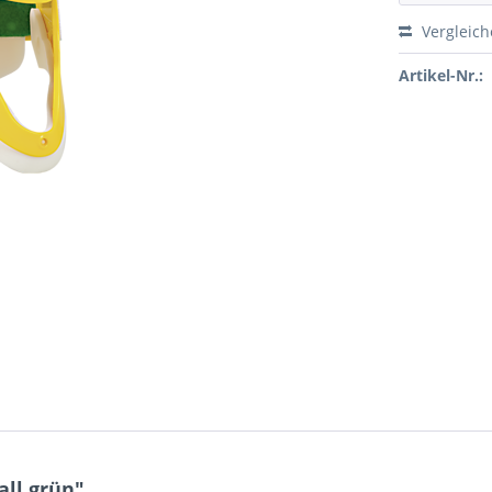
Vergleic
Artikel-Nr.:
all grün"