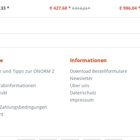
,33 *
€ 427,68 *
€ 986,04 
€ 513,22 *
ce
Informationen
n und Tipps zur ÖNORM Z
Download Bestellformulare
Newsletter
orabinformationen
Über uns
dukt
Datenschutz
Impressum
 Zahlungsbedingungen
ht