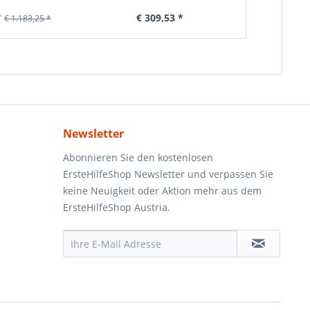
*
€ 309,53 *
€ 6
€ 1.183,25 *
Newsletter
Abonnieren Sie den kostenlosen
ErsteHilfeShop Newsletter und verpassen Sie
keine Neuigkeit oder Aktion mehr aus dem
ErsteHilfeShop Austria.