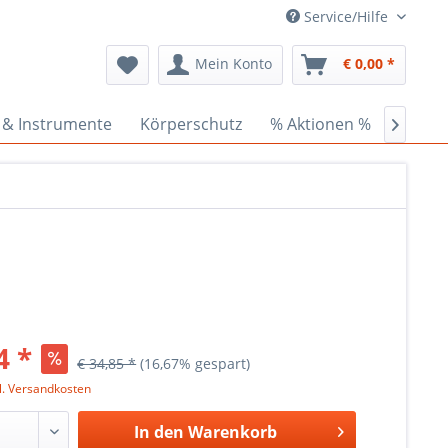
Service/Hilfe
Mein Konto
€ 0,00 *
 & Instrumente
Körperschutz
% Aktionen %
Ceder

4 *
€ 34,85 *
(16,67% gespart)
l. Versandkosten
In den
Warenkorb