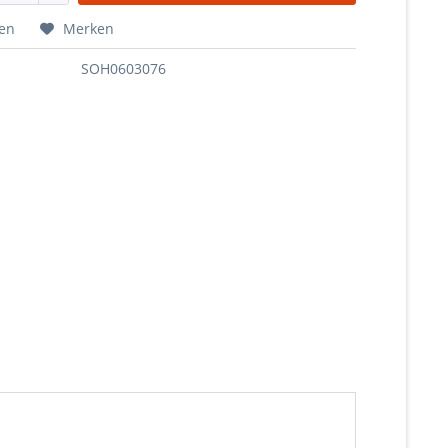
hen
Merken
SOH0603076