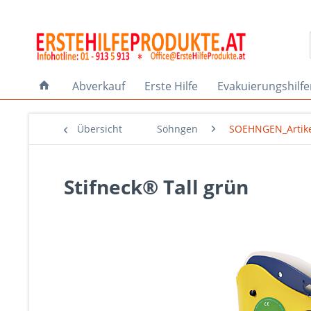
Abverkauf
Erste Hilfe
Evakuierungshilf
Übersicht
Söhngen
SOEHNGEN_Artik
Stifneck® Tall grün