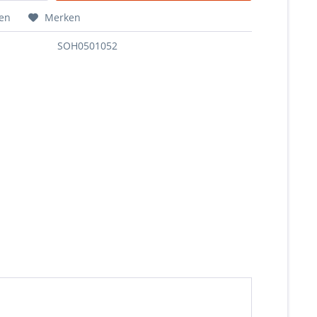
hen
Merken
SOH0501052