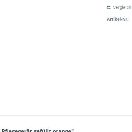
Vergleic
Artikel-Nr.:
flegegerät gefüllt orange"