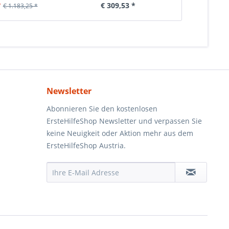
*
€ 309,53 *
€ 6
€ 1.183,25 *
Newsletter
Abonnieren Sie den kostenlosen
ErsteHilfeShop Newsletter und verpassen Sie
keine Neuigkeit oder Aktion mehr aus dem
ErsteHilfeShop Austria.