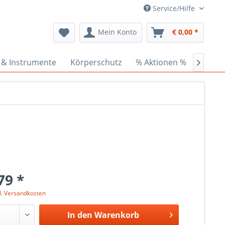
Service/Hilfe
Mein Konto
€ 0,00 *
 & Instrumente
Körperschutz
% Aktionen %
Ceder

79 *
l. Versandkosten
In den
Warenkorb