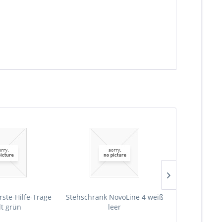
rste-Hilfe-Trage
Stehschrank NovoLine 4 weiß
Stehschrank 
lt grün
leer
Erste-