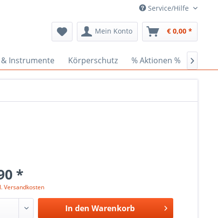
Service/Hilfe
Mein Konto
€ 0,00 *
 & Instrumente
Körperschutz
% Aktionen %
Ceder

90 *
l. Versandkosten
In den
Warenkorb