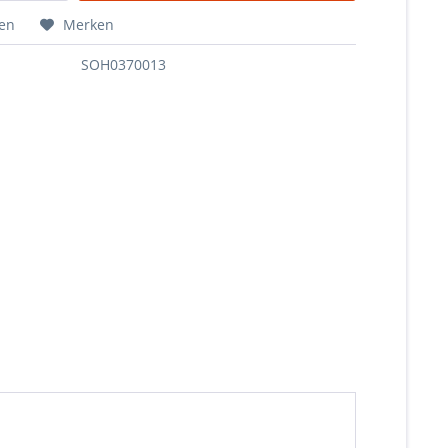
hen
Merken
SOH0370013