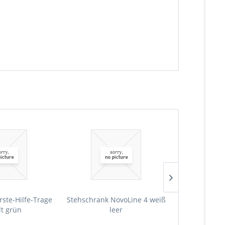
rste-Hilfe-Trage
Stehschrank NovoLine 4 weiß
Stehschrank 
lt grün
leer
Erste-