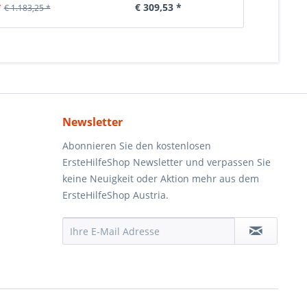
*
€ 309,53 *
€ 6
€ 1.183,25 *
Newsletter
Abonnieren Sie den kostenlosen
ErsteHilfeShop Newsletter und verpassen Sie
keine Neuigkeit oder Aktion mehr aus dem
ErsteHilfeShop Austria.