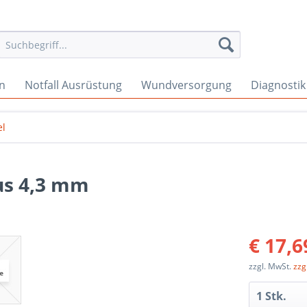
en
Notfall Ausrüstung
Wundversorgung
Diagnostik
el
us 4,3 mm
€ 17,6
zzgl. MwSt.
zzg