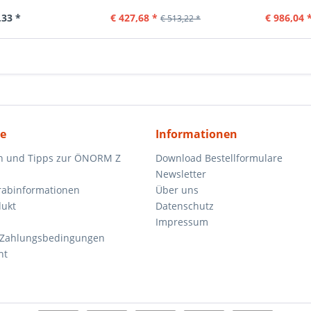
,33 *
€ 427,68 *
€ 986,04 
€ 513,22 *
ce
Informationen
n und Tipps zur ÖNORM Z
Download Bestellformulare
Newsletter
orabinformationen
Über uns
dukt
Datenschutz
Impressum
 Zahlungsbedingungen
ht