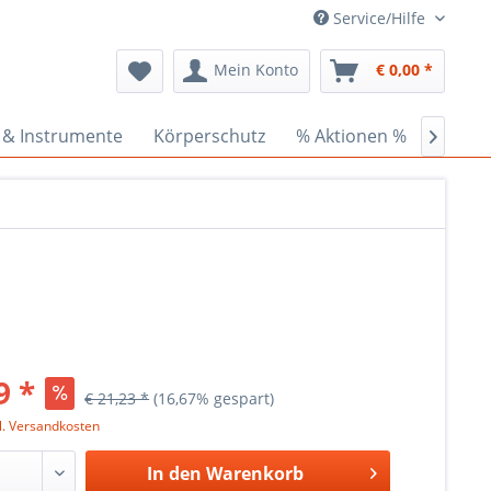
Service/Hilfe
Mein Konto
€ 0,00 *
 & Instrumente
Körperschutz
% Aktionen %
Ceder

9 *
€ 21,23 *
(16,67% gespart)
l. Versandkosten
In den
Warenkorb