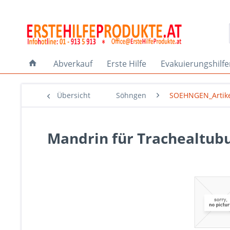
Abverkauf
Erste Hilfe
Evakuierungshilf
Übersicht
Söhngen
SOEHNGEN_Artik
Mandrin für Trachealtub