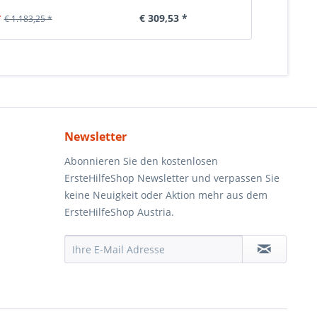
*
€ 309,53 *
€ 6
€ 1.183,25 *
Newsletter
Abonnieren Sie den kostenlosen
ErsteHilfeShop Newsletter und verpassen Sie
keine Neuigkeit oder Aktion mehr aus dem
ErsteHilfeShop Austria.