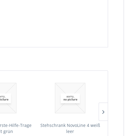
rste-Hilfe-Trage
Stehschrank NovoLine 4 weiß
Stehschrank 
lt grün
leer
Erste-