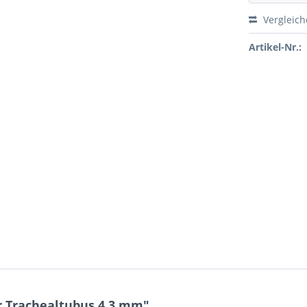
Vergleic
Artikel-Nr.:
r Trachealtubus 4,3 mm"