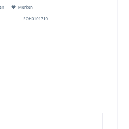
hen
Merken
SOH0101710