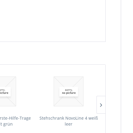
rste-Hilfe-Trage
Stehschrank NovoLine 4 weiß
Stehschrank 
lt grün
leer
Erste-