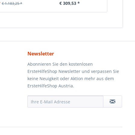
*
€ 309,53 *
€ 6
€ 1.183,25 *
Newsletter
Abonnieren Sie den kostenlosen
ErsteHilfeShop Newsletter und verpassen Sie
keine Neuigkeit oder Aktion mehr aus dem
ErsteHilfeShop Austria.