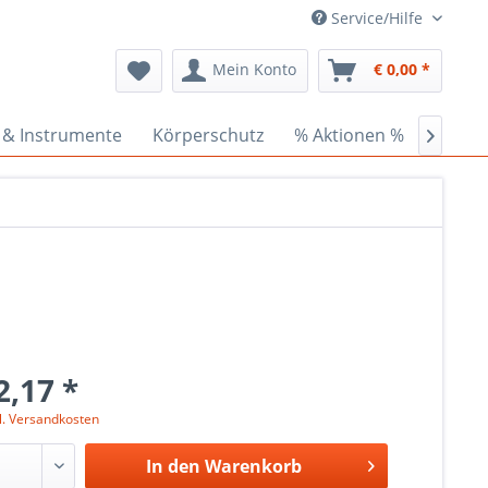
Service/Hilfe
Mein Konto
€ 0,00 *
 & Instrumente
Körperschutz
% Aktionen %
Ceder

2,17 *
l. Versandkosten
In den
Warenkorb