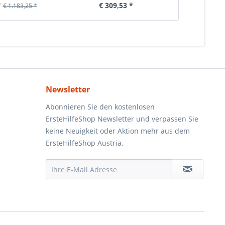
*
€ 309,53 *
€ 6
€ 1.183,25 *
Newsletter
Abonnieren Sie den kostenlosen
ErsteHilfeShop Newsletter und verpassen Sie
keine Neuigkeit oder Aktion mehr aus dem
ErsteHilfeShop Austria.