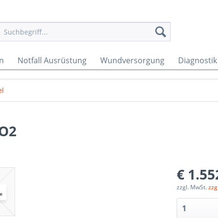
en
Notfall Ausrüstung
Wundversorgung
Diagnostik
el
-O2
€ 1.55
zzgl. MwSt.
zzg