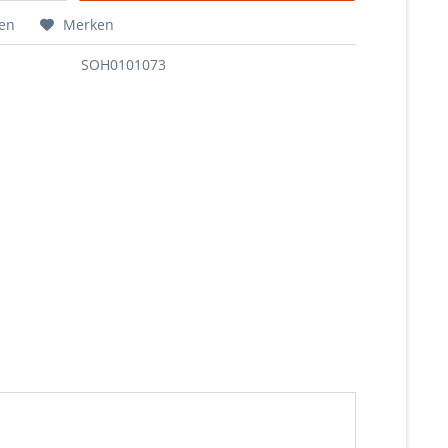
hen
Merken
SOH0101073