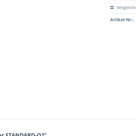
Vergleic
Artikel-Nr.:
fer STANDARD-O2"