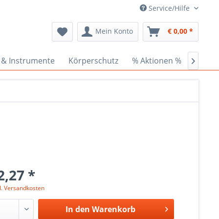
Service/Hilfe
Mein Konto
€ 0,00 *
 & Instrumente
Körperschutz
% Aktionen %
Ceder

2,27 *
l. Versandkosten
In den
Warenkorb