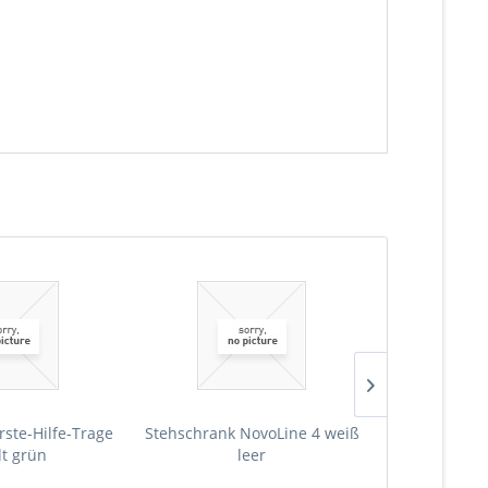
rste-Hilfe-Trage
Stehschrank NovoLine 4 weiß
Stehschrank 
lt grün
leer
Erste-