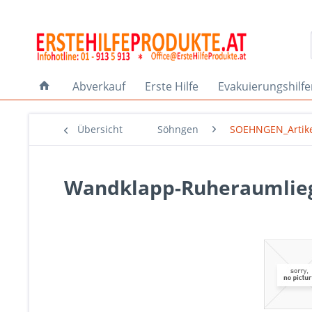
Abverkauf
Erste Hilfe
Evakuierungshilf
Übersicht
Söhngen
SOEHNGEN_Artik
Wandklapp-Ruheraumliege