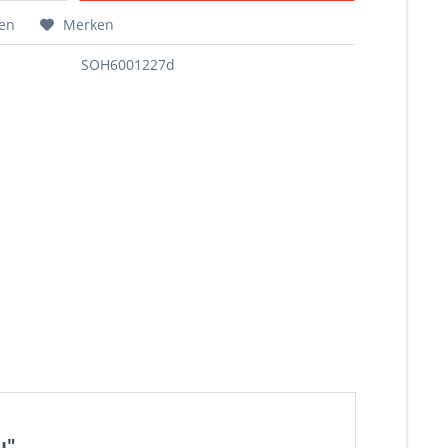
hen
Merken
SOH6001227d
u"