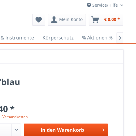
Service/Hilfe
Mein Konto
€ 0,00 *
 & Instrumente
Körperschutz
% Aktionen %
Ceder

'blau
40 *
l. Versandkosten
In den
Warenkorb