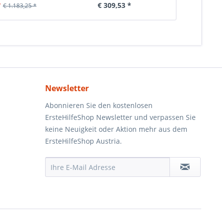
*
€ 309,53 *
€ 6
€ 1.183,25 *
Newsletter
Abonnieren Sie den kostenlosen
ErsteHilfeShop Newsletter und verpassen Sie
keine Neuigkeit oder Aktion mehr aus dem
ErsteHilfeShop Austria.