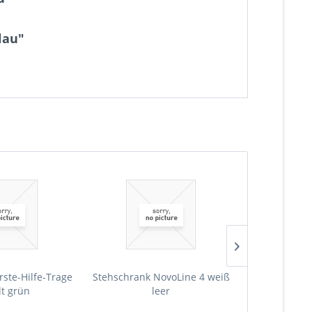
lau"
rste-Hilfe-Trage
Stehschrank NovoLine 4 weiß
Stehschrank 
lt grün
leer
Erste-