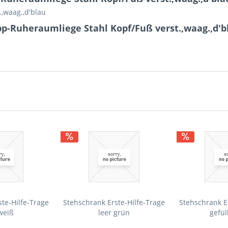
,waag.,d'blau
p-Ruheraumliege Stahl Kopf/Fuß verst.,waag.,d'b
te-Hilfe-Trage
Stehschrank Erste-Hilfe-Trage
Stehschrank E
weiß
leer grün
gefül