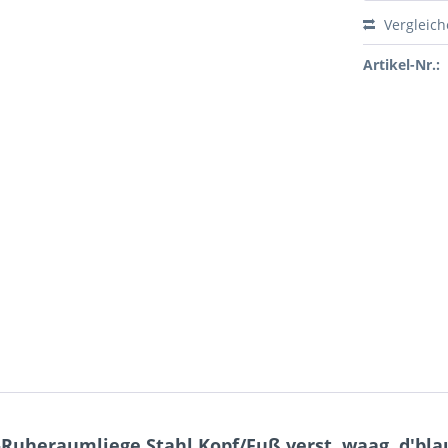
Vergleic
Artikel-Nr.:
uheraumliege Stahl Kopf/Fuß verst.,waag.,d'bla