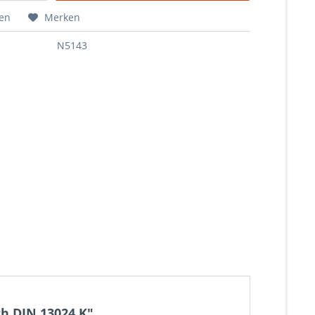
hen
Merken
N5143
h DIN 13024 K"