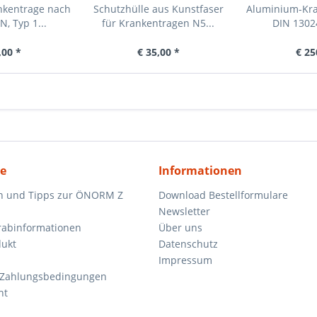
nkentrage nach
Schutzhülle aus Kunstfaser
Aluminium-Kra
, Typ 1...
für Krankentragen N5...
DIN 13024
,00 *
€ 35,00 *
€ 25
ce
Informationen
n und Tipps zur ÖNORM Z
Download Bestellformulare
Newsletter
orabinformationen
Über uns
dukt
Datenschutz
Impressum
 Zahlungsbedingungen
ht