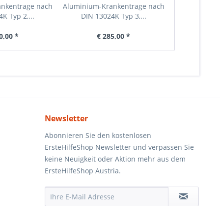
nkentrage nach
Aluminium-Krankentrage nach
Rettun
K Typ 2,...
DIN 13024K Typ 3,...
Trageschlauf
0,00 *
€ 285,00 *
€ 71,20
Newsletter
Abonnieren Sie den kostenlosen
ErsteHilfeShop Newsletter und verpassen Sie
keine Neuigkeit oder Aktion mehr aus dem
ErsteHilfeShop Austria.