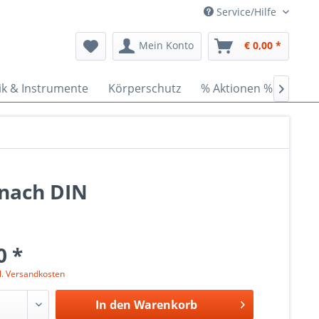
Service/Hilfe
Mein Konto
€ 0,00 *
ik & Instrumente
Körperschutz
% Aktionen %
Cede

 nach DIN
0 *
l. Versandkosten
In den
Warenkorb