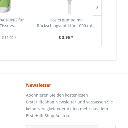
ACKUNG für
Dosierpumpe mit
Bacill
 Tissues...
Rückschlagventil für 1000 ml...
Desinfekt
*
€ 3,95 *
€ 9,75
€ 15,00 *
Newsletter
Abonnieren Sie den kostenlosen
ErsteHilfeShop Newsletter und verpassen Sie
keine Neuigkeit oder Aktion mehr aus dem
ErsteHilfeShop Austria.