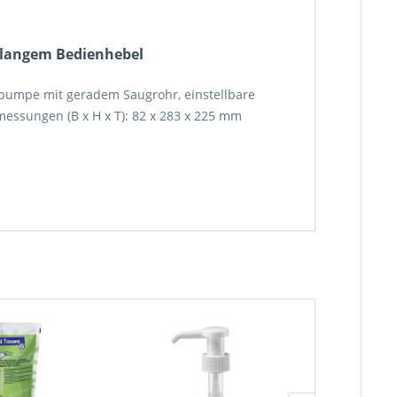
t langem Bedienhebel
hlpumpe mit geradem Saugrohr, einstellbare
bmessungen (B x H x T): 82 x 283 x 225 mm
TIPP!