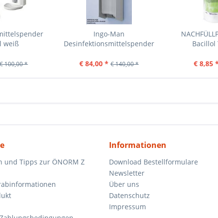
mittelspender
Ingo-Man
NACHFÜLLP
l weiß
Desinfektionsmittelspender
Bacillol
classic...
€ 84,00 *
€ 8,85 
€ 100,00 *
€ 140,00 *
ce
Informationen
n und Tipps zur ÖNORM Z
Download Bestellformulare
Newsletter
orabinformationen
Über uns
dukt
Datenschutz
Impressum
 Zahlungsbedingungen