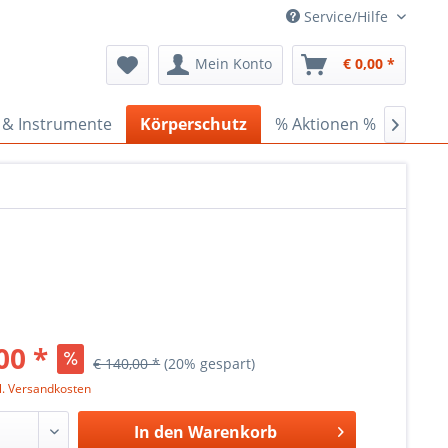
Service/Hilfe
Mein Konto
€ 0,00 *
 & Instrumente
Körperschutz
% Aktionen %
Ceder

00 *
€ 140,00 *
(20% gespart)
l. Versandkosten
In den
Warenkorb