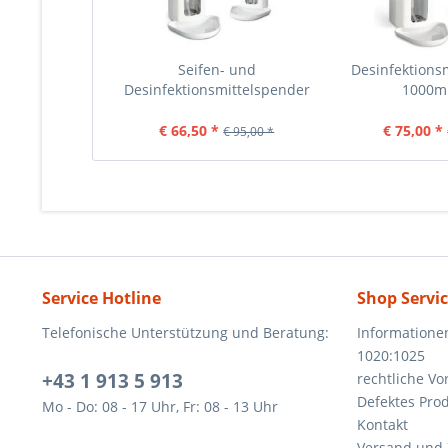
Seifen- und
Desinfektions
Desinfektionsmittelspender
1000m
500 ml...
€ 66,50 *
€ 75,00 *
€ 95,00 *
Service Hotline
Shop Servi
Telefonische Unterstützung und Beratung:
Informatione
1020:1025
+43 1 913 5 913
rechtliche V
Defektes Pro
Mo - Do: 08 - 17 Uhr, Fr: 08 - 13 Uhr
Kontakt
Versand und