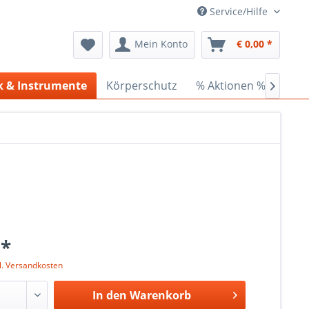
Service/Hilfe
Mein Konto
€ 0,00 *
k & Instrumente
Körperschutz
% Aktionen %
Cede

 *
l. Versandkosten
In den
Warenkorb