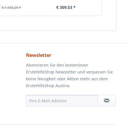
*
€ 309,53 *
€ 6
€ 1.183,25 *
Newsletter
Abonnieren Sie den kostenlosen
ErsteHilfeShop Newsletter und verpassen Sie
keine Neuigkeit oder Aktion mehr aus dem
ErsteHilfeShop Austria.