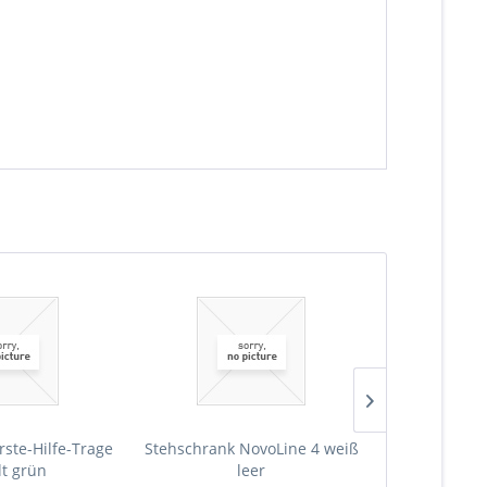
rste-Hilfe-Trage
Stehschrank NovoLine 4 weiß
Stehschrank 
lt grün
leer
Erste-