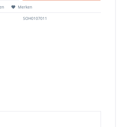
hen
Merken
SOH0107011