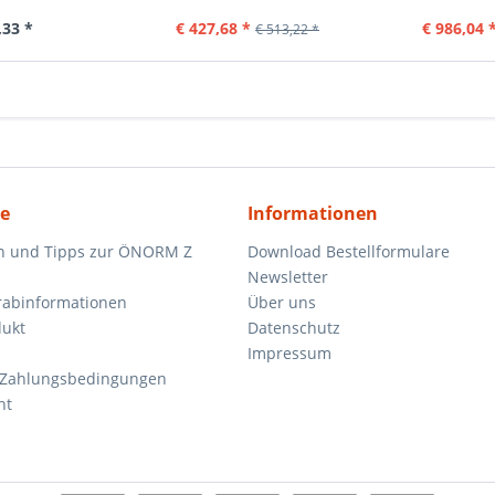
,33 *
€ 427,68 *
€ 986,04 
€ 513,22 *
ce
Informationen
n und Tipps zur ÖNORM Z
Download Bestellformulare
Newsletter
orabinformationen
Über uns
dukt
Datenschutz
Impressum
 Zahlungsbedingungen
ht